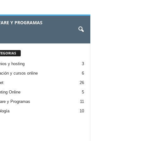
ARE Y PROGRAMAS
TEGORIAS
ios y hosting
3
ción y cursos online
6
et
26
ting Online
5
are y Programas
11
logía
10