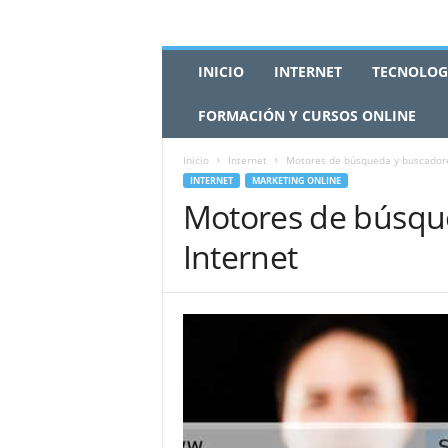
I
INICIO
INTERNET
TECNOLOG
n
t
FORMACIÓN Y CURSOS ONLINE
e
r
n
Inicio
Internet
Motores de búsqueda y buscadore
e
INTERNET
MARKETING ONLINE
t
Motores de búsqu
M
Internet
a
r
k
e
t
i
n
g
A
I