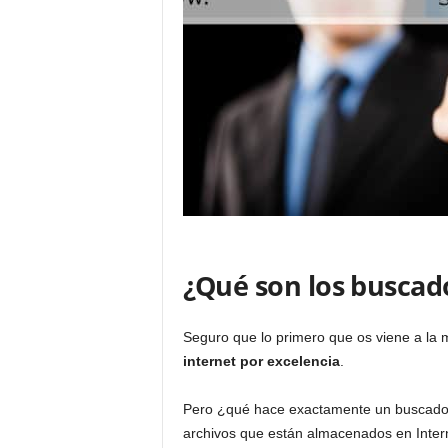
–
M
a
r
k
e
t
i
n
g
,
A
I
¿Qué son los buscad
,
P
r
Seguro que lo primero que os viene a la
o
internet por excelencia
.
g
r
a
Pero ¿qué hace exactamente un buscador
m
archivos que están almacenados en Inter
a