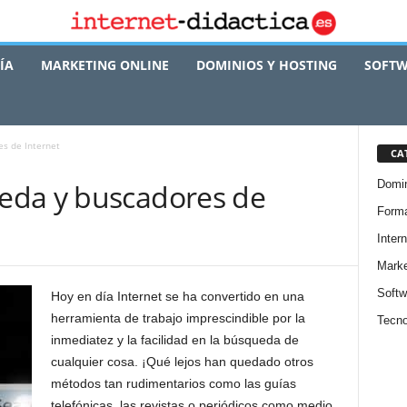
ÍA
MARKETING ONLINE
DOMINIOS Y HOSTING
SOFTW
s de Internet
CA
Domin
eda y buscadores de
Forma
Intern
Marke
Softw
Hoy en día Internet se ha convertido en una
herramienta de trabajo imprescindible por la
Tecno
inmediatez y la facilidad en la búsqueda de
cualquier cosa. ¡Qué lejos han quedado otros
métodos tan rudimentarios como las guías
telefónicas, las revistas o periódicos como medio