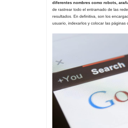
diferentes nombres como robots, araña
s
de rastrear todo el entramado de las red
,
resultados. En definitiva, son los encarga
A
usuario, indexarlos y colocar las página
P
P
,
f
o
r
m
a
c
i
ó
n
y
c
u
r
s
o