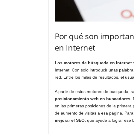
s
o
n
l
i
Por qué son importan
n
e
en Internet
Los motores de búsqueda
en Internet
s
Internet. Con solo introducir unas palabr
red. Entre los miles de resultados, el usua
A partir de estos motores de búsqueda, su
posicionamiento web en buscadores.
en las primeras posiciones de la primera 
de aumento de visitas a esa página. Para
mejorar el SEO,
que ayude a lograr ese 