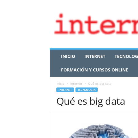
I
INICIO
INTERNET
TECNOLOG
n
t
FORMACIÓN Y CURSOS ONLINE
e
r
n
Inicio
Internet
Qué es big data
e
INTERNET
TECNOLOGÍA
t
Qué es big data
M
a
r
k
e
t