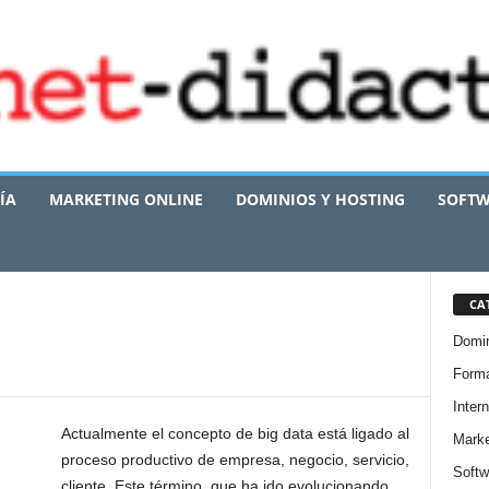
ÍA
MARKETING ONLINE
DOMINIOS Y HOSTING
SOFTW
CA
Domin
Forma
Intern
Actualmente el concepto de big data está ligado al
Marke
proceso productivo de empresa, negocio, servicio,
Softw
cliente. Este término, que ha ido evolucionando