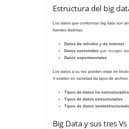
o
Estructura del big dat
g
r
a
Los datos que conforman big data son am
m
fuentes distintas.
a
s
Datos de móviles y de internet
.
,
A
Datos sectoriales
que recogen las
P
Datos experimentales
P
,
Los datos a su vez pueden estar en bruto
f
Y existen en variedad de tipos de archivo.
o
r
Tipos de datos no estructurados
m
a
Tipos de datos estructurados
c
Tipos de datos semiestructurado
i
ó
Big Data y sus tres Vs
n
y