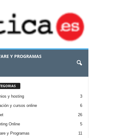
ARE Y PROGRAMAS
TEGORIAS
ios y hosting
3
ción y cursos online
6
et
26
ting Online
5
are y Programas
11