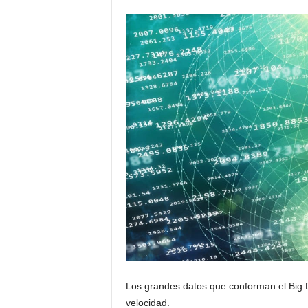
c
u
r
s
o
s
o
n
l
i
n
e
Los grandes datos que conforman el Big D
velocidad.