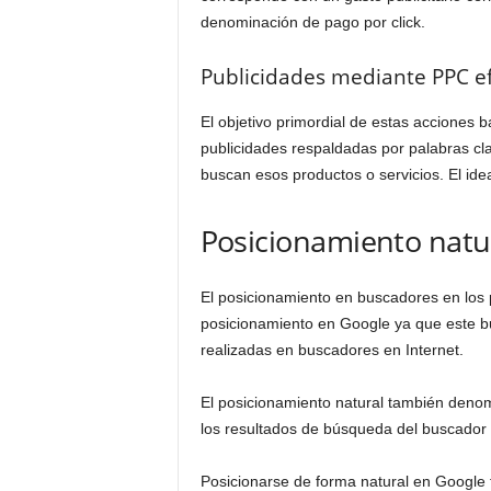
c
denominación de pago por click.
u
r
Publicidades mediante PPC ef
s
o
El objetivo primordial de estas acciones 
s
publicidades respaldadas por palabras cl
o
buscan esos productos o servicios. El idea
n
l
i
Posicionamiento natu
n
e
El posicionamiento en buscadores en los 
posicionamiento en Google ya que este 
realizadas en buscadores en Internet.
El posicionamiento natural también deno
los resultados de búsqueda del buscador
Posicionarse de forma natural en Google 