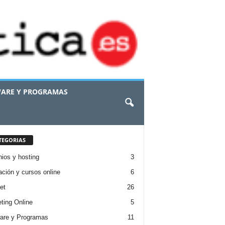
ARE Y PROGRAMAS
TEGORIAS
ios y hosting
3
ción y cursos online
6
et
26
ting Online
5
are y Programas
11