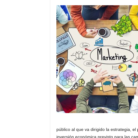
i
n
g
A
I
–
M
a
r
k
e
t
i
n
g
,
A
I
,
P
público al que va dirigido la estrategia, el 
r
inversión económica previsto para las c