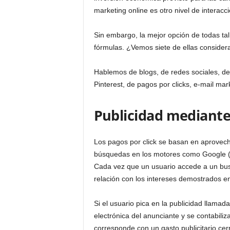
o
marketing online es otro nivel de interacc
g
r
Sin embargo, la mejor opción de todas tal 
a
m
fórmulas. ¿Vemos siete de ellas consider
a
s
Hablemos de blogs, de redes sociales, de
,
Pinterest, de pagos por clicks, e-mail ma
A
P
Publicidad mediante 
P
,
f
Los pagos por click se basan en aprovech
o
r
búsquedas en los motores como Google (
m
Cada vez que un usuario accede a un bus
a
relación con los intereses demostrados e
c
i
Si el usuario pica en la publicidad llamad
ó
electrónica del anunciante y se contabiliza
n
corresponde con un gasto publicitario cer
y