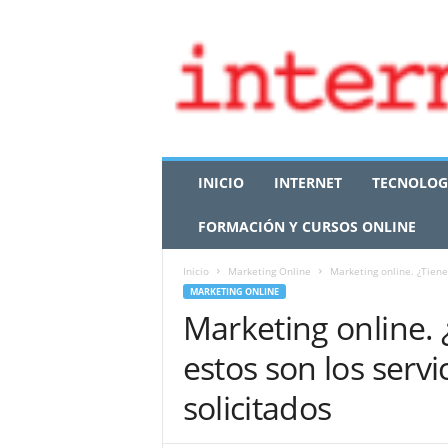
I
INICIO
INTERNET
TECNOLOG
n
t
FORMACIÓN Y CURSOS ONLINE
e
r
n
Inicio
Marketing Online
Marketing online. ¿Tiene
e
MARKETING ONLINE
t
Marketing online.
M
estos son los serv
a
r
solicitados
k
e
t