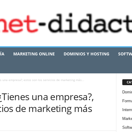
ÍA
MARKETING ONLINE
DOMINIOS Y HOSTING
SOFTW
s una empresa?, estos son los servicios de marketing más...
CA
Domin
 ¿Tienes una empresa?,
Forma
icios de marketing más
Intern
Marke
Softw